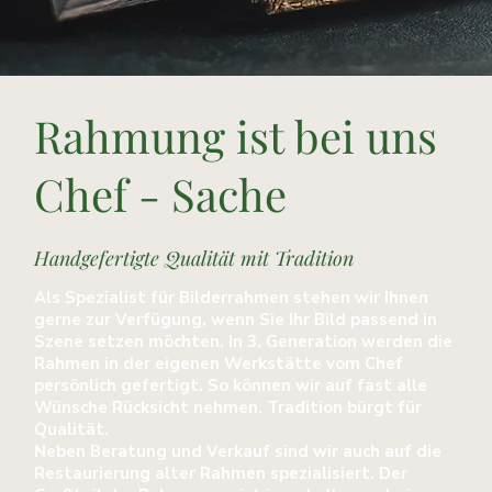
Rahmung ist bei uns
Chef - Sache
Handgefertigte Qualität mit Tradition
Als Spezialist für Bilderrahmen stehen wir Ihnen
gerne zur Verfügung, wenn Sie Ihr Bild passend in
Szene setzen möchten. In 3. Generation werden die
Rahmen in der eigenen Werkstätte vom Chef
persönlich gefertigt. So können wir auf fast alle
Wünsche Rücksicht nehmen. Tradition bürgt für
Qualität.
Neben Beratung und Verkauf sind wir auch auf die
Restaurierung alter Rahmen spezialisiert. Der