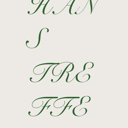
HAN
S
TRE
FFE